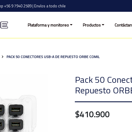
p +56 9 7940 2589 | Envíos a todo chile
Plataforma y monitoreo
Productos
Contácta
PACK 50 CONECTORES USB-A DE REPUESTO ORBE COMIL
Pack 50 Conec
Repuesto ORBE
$410.900