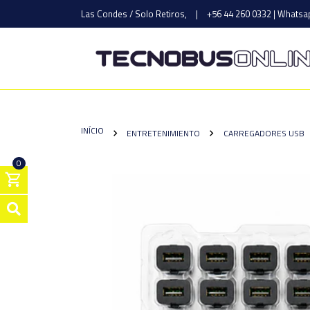
Las Condes / Solo Retiros,
|
+56 44 260 0332 | Whatsap
INÍCIO
ENTRETENIMIENTO
CARREGADORES USB
0