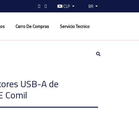
CLP
BR
nos
Carro De Compras
Servicio Tecnico
tores USB-A de
 Comil