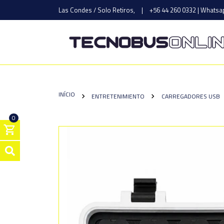
Las Condes / Solo Retiros,
|
+56 44 260 0332 | Whatsap
INÍCIO
ENTRETENIMIENTO
CARREGADORES USB
0