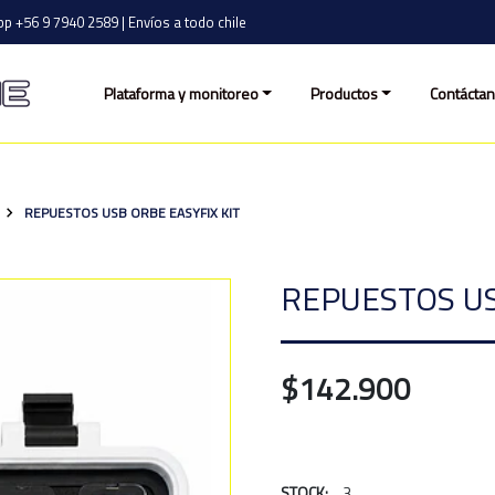
p +56 9 7940 2589 | Envíos a todo chile
Plataforma y monitoreo
Productos
Contácta
REPUESTOS USB ORBE EASYFIX KIT
REPUESTOS USB
$142.900
STOCK:
3