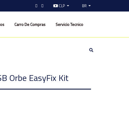
CLP
BR
nos
Carro De Compras
Servicio Tecnico
 Orbe EasyFix Kit