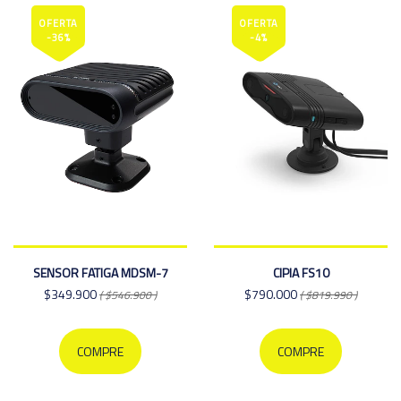
OFERTA
OFERTA
-36%
-4%
SENSOR FATIGA MDSM-7
CIPIA FS10
$349.900
$790.000
( $546.900 )
( $819.990 )
COMPRE
COMPRE