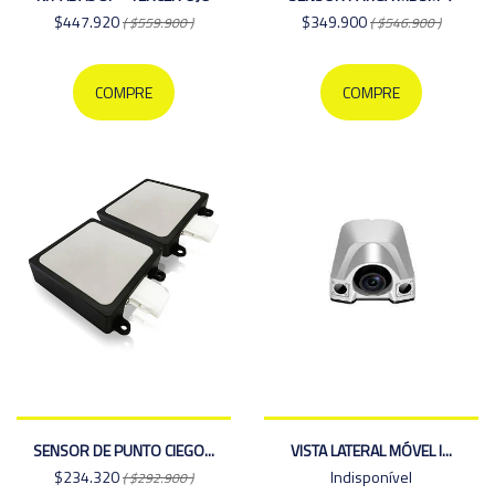
$447.920
$349.900
( $559.900 )
( $546.900 )
COMPRE
COMPRE
SENSOR DE PUNTO CIEGO...
VISTA LATERAL MÓVEL I...
$234.320
Indisponível
( $292.900 )