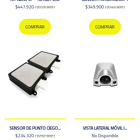
$447.920
$349.900
( $559.900 )
( $546.900 )
COMPRAR
COMPRAR
SENSOR DE PUNTO CIEGO...
VISTA LATERAL MÓVIL I...
$234.320
No Disponible
( $292.900 )