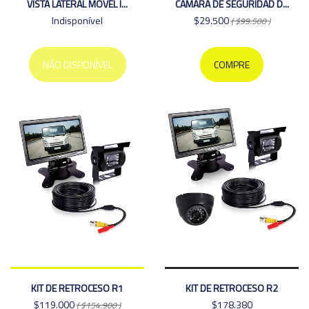
VISTA LATERAL MÓVEL I...
CAMARA DE SEGURIDAD D...
Indisponível
$29.500
( $99.500 )
NÃO DISPONÍVEL
COMPRE
KIT DE RETROCESO R1
KIT DE RETROCESO R2
$119.000
$178.380
( $154.900 )