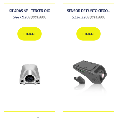
KIT ADAS 5P - TERCER OJO
SENSOR DE PUNTO CIEGO...
$447.920
$234.320
( $559.900 )
( $292.900 )
COMPRE
COMPRE