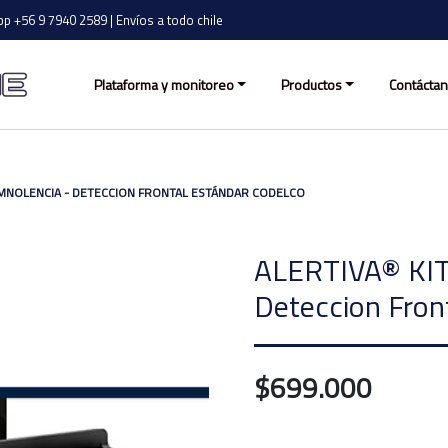
p +56 9 7940 2589 | Envíos a todo chile
Plataforma y monitoreo
Productos
Contácta
SOMNOLENCIA - DETECCION FRONTAL ESTÁNDAR CODELCO
ALERTIVA® KIT 
Deteccion Fron
$699.000