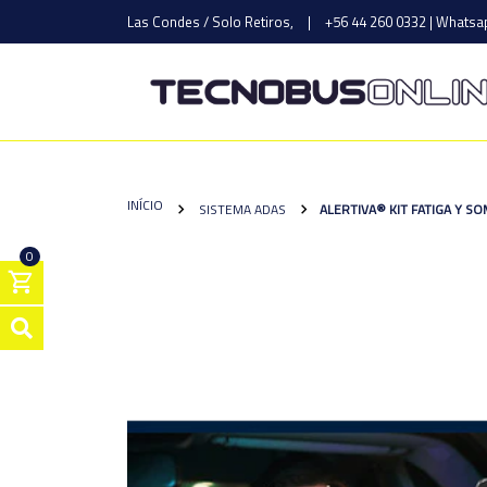
Las Condes / Solo Retiros,
|
+56 44 260 0332 | Whatsap
INÍCIO
SISTEMA ADAS
ALERTIVA® KIT FATIGA Y 
0