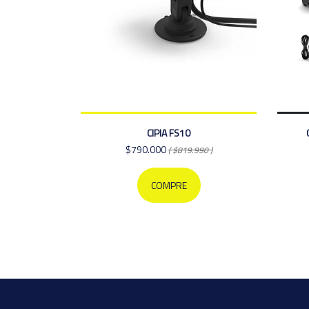
CIPIA FS10
$790.000
( $819.990 )
COMPRE