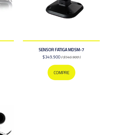
SENSOR FATIGA MDSM-7
$349.900
( $546.900 )
COMPRE