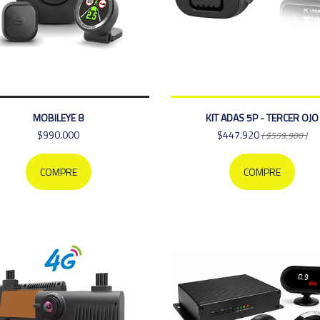
MOBILEYE 8
KIT ADAS 5P - TERCER OJO
$990.000
$447.920
( $559.900 )
COMPRE
COMPRE