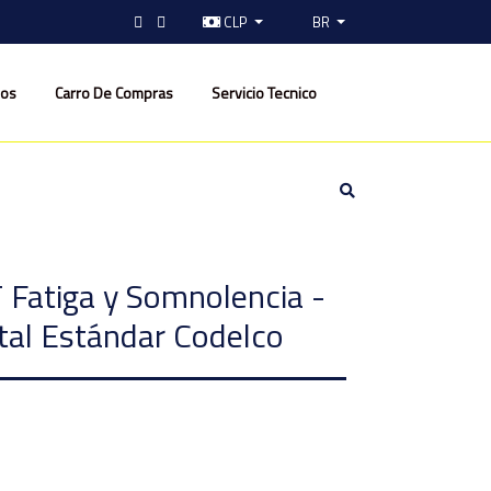
CLP
BR
nos
Carro De Compras
Servicio Tecnico
Fatiga y Somnolencia -
tal Estándar Codelco