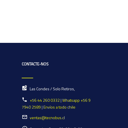
CONTACTE-NOS
Las Condes / Solo Retiros,
+56 44 260 0332 | Whatsapp +56 9
7940 2589 | Envíos a todo chile
ventas@tecnobus.cl