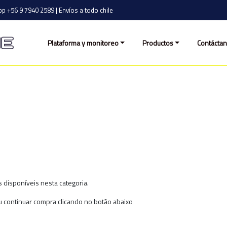
p +56 9 7940 2589 | Envíos a todo chile
Plataforma y monitoreo
Productos
Contácta
 disponíveis nesta categoria.
 continuar compra clicando no botão abaixo