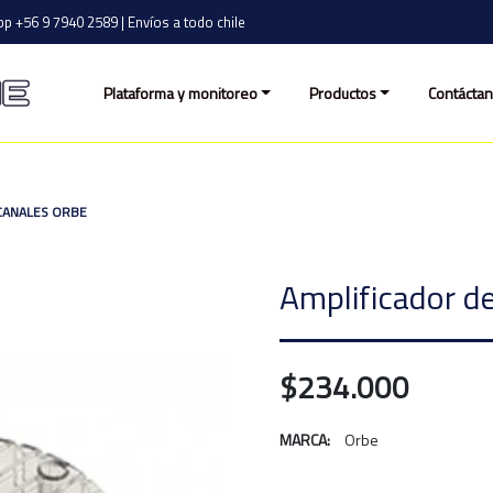
p +56 9 7940 2589 | Envíos a todo chile
Plataforma y monitoreo
Productos
Contácta
 CANALES ORBE
Amplificador d
$234.000
MARCA:
Orbe