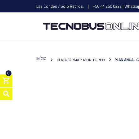
Las Condes / Solo Retiros,
|
+56 44 260 0332 | Whatsap
INÍCIO
PLATAFORMA Y MONITOREO
PLAN ANUAL G
0