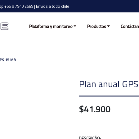
p +56 9 7940 2589 | Envíos a todo chile
Plataforma y monitoreo
Productos
Contácta
PS 15 MB
Plan anual GP
$41.900
DESCRIÇÃO: