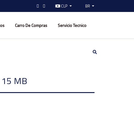
CLP
BR
nos
Carro De Compras
Servicio Tecnico
S 15 MB