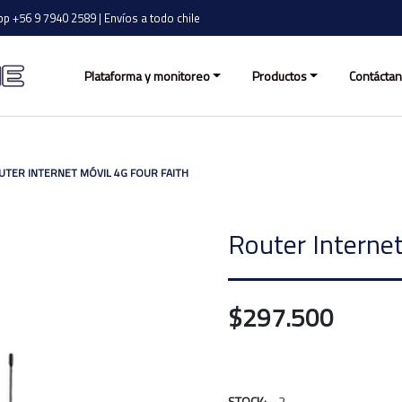
p +56 9 7940 2589 | Envíos a todo chile
Plataforma y monitoreo
Productos
Contácta
UTER INTERNET MÓVIL 4G FOUR FAITH
Router Internet
$297.500
STOCK:
3