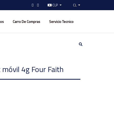
CLP
CL
nos
Carro De Compras
Servicio Tecnico
 móvil 4g Four Faith