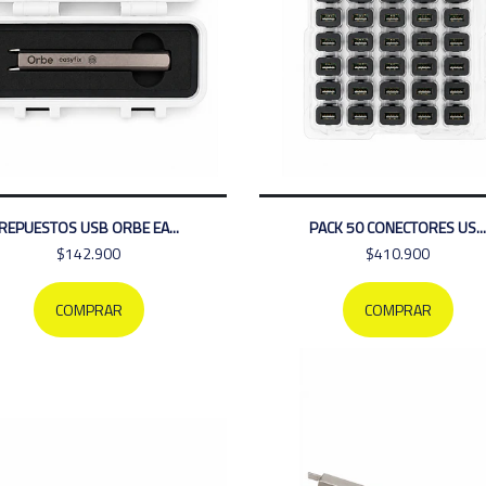
REPUESTOS USB ORBE EA...
PACK 50 CONECTORES US...
$142.900
$410.900
COMPRAR
COMPRAR