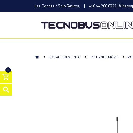
Las Condes / Solo Retiros,
|
+56 44 260 0332 | Whatsap
ENTRETENIMIENTO
INTERNET MÓVIL
RO
0