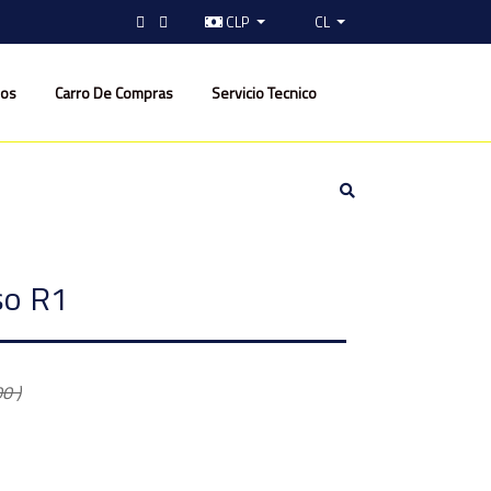
CLP
CL
nos
Carro De Compras
Servicio Tecnico
so R1
0 )