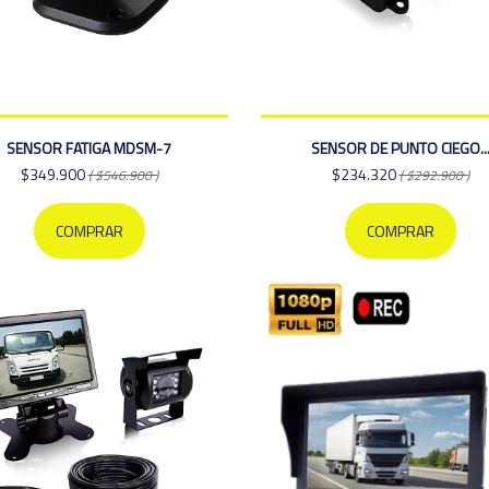
SENSOR FATIGA MDSM-7
SENSOR DE PUNTO CIEGO..
$349.900
$234.320
( $546.900 )
( $292.900 )
COMPRAR
COMPRAR