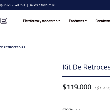
p +56 9 7940 2589 | Envíos a todo chile
Plataforma y monitoreo
Productos
Contácta
 DE RETROCESO R1
Kit De Retroce
$119.000
( $154.90
STOCK:
13