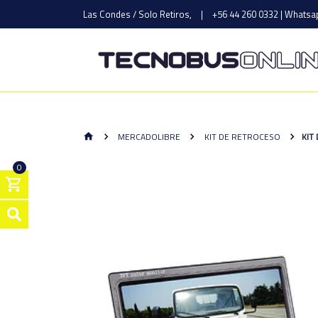
Las Condes / Solo Retiros,
|
+56 44 260 0332 | Whatsap
MERCADOLIBRE
KIT DE RETROCESO
KIT
0