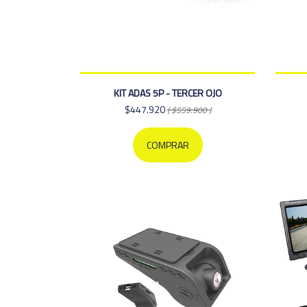
KIT ADAS 5P - TERCER OJO
$447.920
( $559.900 )
COMPRAR