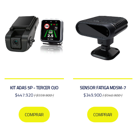
KIT ADAS 5P - TERCER OJO
SENSOR FATIGA MDSM-7
$447.920
$349.900
( $559.900 )
( $546.900 )
COMPRAR
COMPRAR