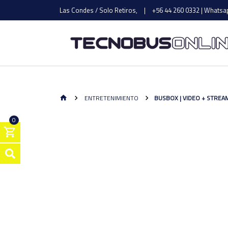
Las Condes / Solo Retiros,
|
+56 44 260 0332 | Whatsap
ENTRETENIMIENTO
BUSBOX | VIDEO + STREA
0