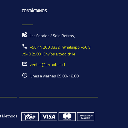
CONTÁCTANOS
Las Condes / Solo Retiros,
+56 44 260 0332 | Whatsapp +56 9
7940 2589 | Envíos a todo chile
ventas@tecnobus.cl
lunes a viernes 09:00/18:00
t Methods