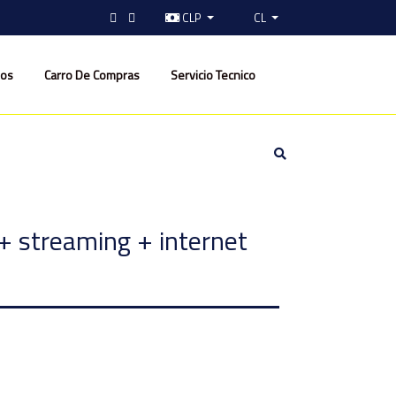
CLP
CL
nos
Carro De Compras
Servicio Tecnico
+ streaming + internet