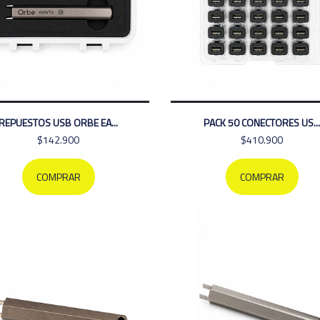
REPUESTOS USB ORBE EA...
PACK 50 CONECTORES US...
$142.900
$410.900
COMPRAR
COMPRAR