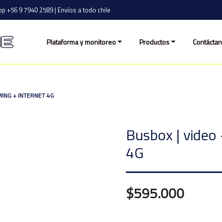
p +56 9 7940 2589 | Envíos a todo chile
Plataforma y monitoreo
Productos
Contácta
MING + INTERNET 4G
Busbox | video 
4G
$595.000