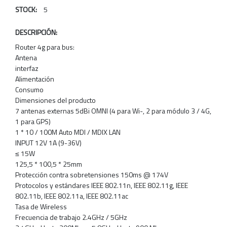
STOCK:
5
DESCRIPCIÓN:
Router 4g para bus:
Antena
interfaz
Alimentación
Consumo
Dimensiones del producto
7 antenas externas 5dBi OMNI (4 para Wi-, 2 para módulo 3 / 4G,
1 para GPS)
1 * 10 / 100M Auto MDI / MDIX LAN
INPUT 12V 1A (9-36V)
≤ 15W
125,5 * 100,5 * 25mm
Protección contra sobretensiones 150ms @ 174V
Protocolos y estándares IEEE 802.11n, IEEE 802.11g, IEEE
802.11b, IEEE 802.11a, IEEE 802.11ac
Tasa de Wireless
Frecuencia de trabajo 2.4GHz / 5GHz