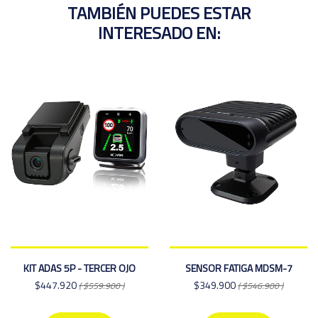
TAMBIÉN PUEDES ESTAR
INTERESADO EN:
KIT ADAS 5P - TERCER OJO
SENSOR FATIGA MDSM-7
$447.920
$349.900
( $559.900 )
( $546.900 )