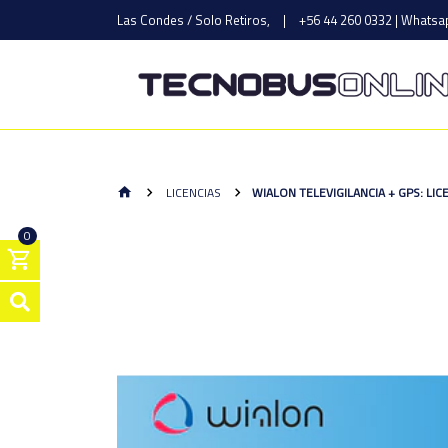
Las Condes / Solo Retiros,
|
+56 44 260 0332 | Whatsap
LICENCIAS
WIALON TELEVIGILANCIA + GPS: LI
0