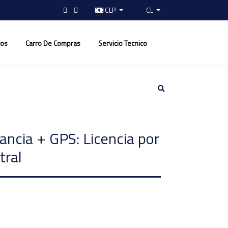
CLP
CL
nos
Carro De Compras
Servicio Tecnico
lancia + GPS: Licencia por
tral