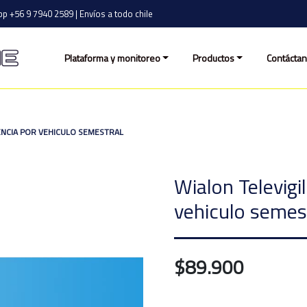
p +56 9 7940 2589 | Envíos a todo chile
Plataforma y monitoreo
Productos
Contácta
CENCIA POR VEHICULO SEMESTRAL
Wialon Televigi
vehiculo semes
$89.900