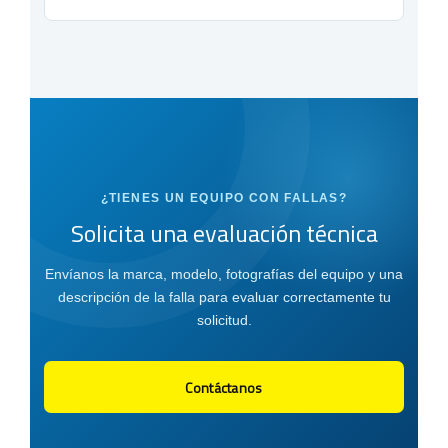
¿TIENES UN EQUIPO CON FALLAS?
Solicita una evaluación técnica
Envíanos la marca, modelo, fotografías del equipo y una
descripción de la falla para evaluar correctamente tu
solicitud.
Contáctanos