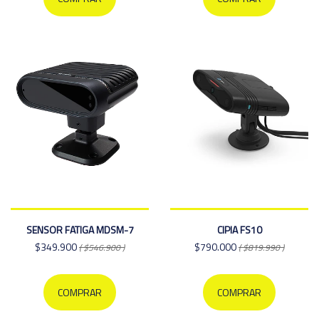
SENSOR FATIGA MDSM-7
CIPIA FS10
$349.900
$790.000
( $546.900 )
( $819.990 )
COMPRAR
COMPRAR