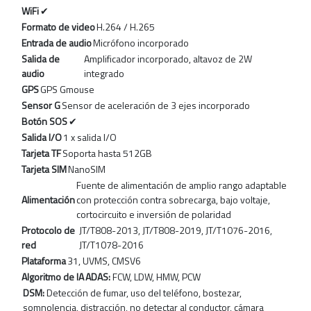
WiFi
✔
Formato de video
H.264 / H.265
Entrada de audio
Micrófono incorporado
Salida de
Amplificador incorporado, altavoz de 2W
audio
integrado
GPS
GPS Gmouse
Sensor G
Sensor de aceleración de 3 ejes incorporado
Botón SOS
✔
Salida I/O
1 x salida I/O
Tarjeta TF
Soporta hasta 512GB
Tarjeta SIM
NanoSIM
Fuente de alimentación de amplio rango adaptable
Alimentación
con protección contra sobrecarga, bajo voltaje,
cortocircuito e inversión de polaridad
Protocolo de
JT/T808-2013, JT/T808-2019, JT/T1076-2016,
red
JT/T1078-2016
Plataforma
31, UVMS, CMSV6
Algoritmo de IA
ADAS:
FCW, LDW, HMW, PCW
DSM:
Detección de fumar, uso del teléfono, bostezar,
somnolencia, distracción, no detectar al conductor, cámara